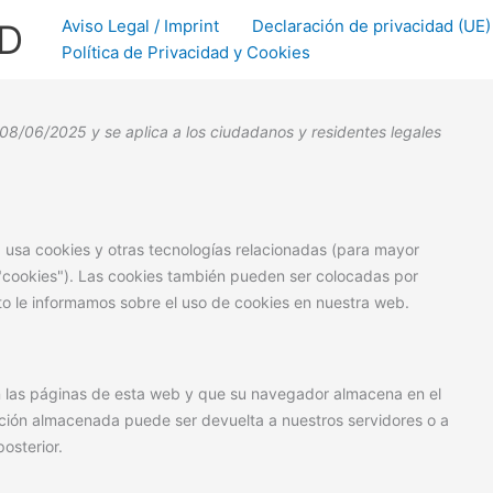
Consent
Consent
Consent
Consent
Consent
Consent
Consent
Consent
Consent
Consent
Consent
Consent
Consent
Consent
Consent
Consent
Consent
Consent
Consent
Aviso Legal / Imprint
Declaración de privacidad (UE)
3D
to
to
to
to
to
to
to
to
to
to
to
to
to
to
to
to
to
to
to
Política de Privacidad y Cookies
service
service
service
service
service
service
service
service
service
service
service
service
service
service
service
service
service
service
service
wordpress
complianz
google-
youtube
facebook
twitter
whatsapp
tiktok
vimeo
linkedin
elementor
woocommerc
pixelyoursite
stripe
wpforms
sourcebuster
litespeed
google-
misceláneas
fonts
js
analytics
l 08/06/2025 y se aplica a los ciudadanos y residentes legales
) usa cookies y otras tecnologías relacionadas (para mayor
cookies"). Las cookies también pueden ser colocadas por
o le informamos sobre el uso de cookies en nuestra web.
n las páginas de esta web y que su navegador almacena en el
ación almacenada puede ser devuelta a nuestros servidores o a
osterior.